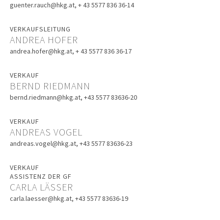
guenter.rauch@hkg.at
, + 43 5577 836 36-14
VERKAUFSLEITUNG
ANDREA HOFER
andrea.hofer@hkg.at
, + 43 5577 836 36-17
VERKAUF
BERND RIEDMANN
bernd.riedmann@hkg.at
, +43 5577 83636-20
VERKAUF
ANDREAS VOGEL
andreas.vogel@hkg.at
, +43 5577 83636-23
VERKAUF
ASSISTENZ DER GF
CARLA LÄSSER
carla.laesser@hkg.at
, +43 5577 83636-19